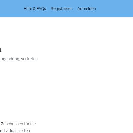
Hilfe & FAQs
Registrieren
Anmelden
n
Jugendring, vertreten
 Zuschüssen für die
dividualisierten