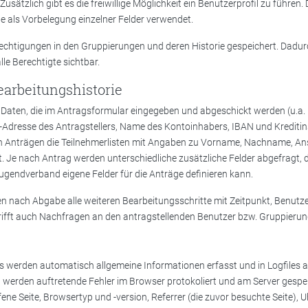
usätzlich gibt es die freiwillige Möglichkeit ein Benutzerprofil zu führen
e als Vorbelegung einzelner Felder verwendet.
rechtigungen in den Gruppierungen und deren Historie gespeichert. Dadur
lle Berechtigte sichtbar.
arbeitungshistorie
e Daten, die im Antragsformular eingegeben und abgeschickt werden (u.a
-Adresse des Antragstellers, Name des Kontoinhabers, IBAN und Kreditin
n Anträgen die Teilnehmerlisten mit Angaben zu Vorname, Nachname, Ansc
et. Je nach Antrag werden unterschiedliche zusätzliche Felder abgefragt, 
ugendverband eigene Felder für die Anträge definieren kann.
n nach Abgabe alle weiteren Bearbeitungsschritte mit Zeitpunkt, Benut
rifft auch Nachfragen an den antragstellenden Benutzer bzw. Gruppierun
s werden automatisch allgemeine Informationen erfasst und in Logfiles 
h werden auftretende Fehler im Browser protokoliert und am Server gespeic
ene Seite, Browsertyp und -version, Referrer (die zuvor besuchte Seite), U