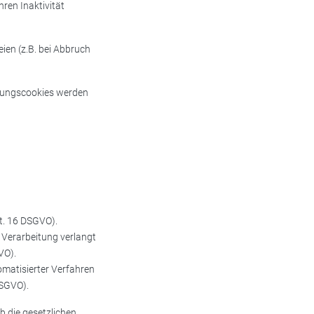
ren Inaktivität
ien (z.B. bei Abbruch
tzungscookies werden
t. 16 DSGVO).
 Verarbeitung verlangt
VO).
omatisierter Verfahren
DSGVO).
b die gesetzlichen