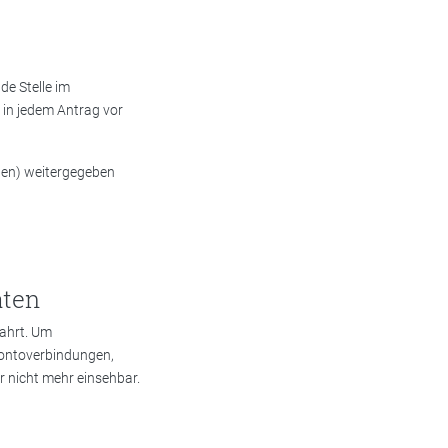
e Stelle im
 in jedem Antrag vor
chen) weitergegeben
aten
ahrt. Um
Kontoverbindungen,
r nicht mehr einsehbar.