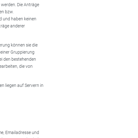
t werden. Die Anträge
gen bzw.
ind und haben keinen
träge anderer
erung können sie die
 einer Gruppierung
bei den bestehenden
arbeiten, die von
n liegen auf Servern in
me, Emailadresse und