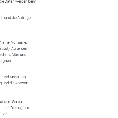
. Die Daten werden beim
ch sind die Anträge
. Name, Vorname,
stitut). Außerdem
hrift, Alter und
da jeder
zer und Änderung
g und die Antwort.
auf dem Server
hert. Die Logfiles
hrzeit der