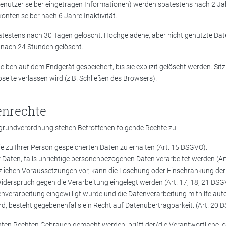
enutzer selber eingetragen Informationen) werden spätestens nach 2 Jah
onten selber nach 6 Jahre Inaktivität.
ätestens nach 30 Tagen gelöscht. Hochgeladene, aber nicht genutzte Date
 nach 24 Stunden gelöscht.
iben auf dem Endgerät gespeichert, bis sie explizit gelöscht werden. Si
seite verlassen wird (z.B. Schließen des Browsers).
enrechte
rundverordnung stehen Betroffenen folgende Rechte zu:
e zu Ihrer Person gespeicherten Daten zu erhalten (Art. 15 DSGVO).
 Daten, falls unrichtige personenbezogenen Daten verarbeitet werden (Ar
tzlichen Voraussetzungen vor, kann die Löschung oder Einschränkung der
iderspruch gegen die Verarbeitung eingelegt werden (Art. 17, 18, 21 DSG
nverarbeitung eingewilligt wurde und die Datenverarbeitung mithilfe aut
d, besteht gegebenenfalls ein Recht auf Datenübertragbarkeit. (Art. 20 
ten Rechten Gebrauch gemacht werden, prüft der/die Verantwortliche, o